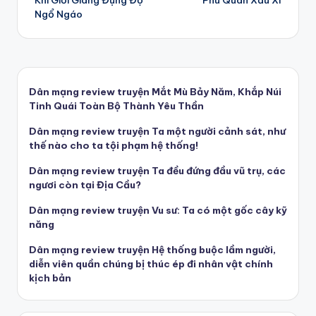
Khi Giỏi Giang Đụng Độ
Phu Quân Xấu Xí
navigation
Ngổ Ngáo
Dân mạng review truyện Mắt Mù Bảy Năm, Khắp Núi
Tinh Quái Toàn Bộ Thành Yêu Thần
Dân mạng review truyện Ta một người cảnh sát, như
thế nào cho ta tội phạm hệ thống!
Dân mạng review truyện Ta đều đứng đầu vũ trụ, các
ngươi còn tại Địa Cầu?
Dân mạng review truyện Vu sư: Ta có một gốc cây kỹ
năng
Dân mạng review truyện Hệ thống buộc lầm người,
diễn viên quần chúng bị thúc ép đi nhân vật chính
kịch bản