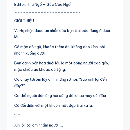
Editor: Thư Ngố – Góc Của Ngố
_______________________
GIỚI THIỆU:
Vu Hạ nhận được tin nhắn của bạn trai bảo đang ở dưới
lầu.
Cô mặc đồ ngủ, khoác thêm áo, không đeo kính, phi
nhanh xuống dưới.
Bên cạnh bồn hoa dưới lầu là một bóng người cao gầy,
mặc chiếc áo khoác cô tặng.
Cô chạy tới ôm lấy anh, mừng rỡ nói: “Sao anh lại đến
đây?”.
Cơ thể người đàn ông hơi cứng đờ, chau mày cúi đầu.
Cô đối diện với một khuôn mặt đẹp trai xa lạ.
“…”
Xin lỗi, tôi ôm nhầm người…..