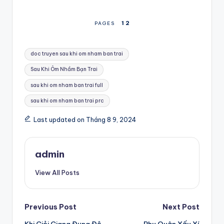
1
2
PAGES
Tags:
doc truyen sau khi om nham ban trai
Sau Khi Ôm Nhầm Bạn Trai
sau khi om nham ban trai full
sau khi om nham ban trai prc
Last updated on Tháng 8 9, 2024
admin
View All Posts
Post
Previous Post
Next Post