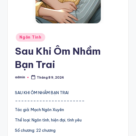
Posted
Ngôn Tình
in
Sau Khi Ôm Nhầm
Bạn Trai
admin
Tháng 8 9, 2024
Posted
by
SAU KHI ÔM NHẦM BẠN TRAI
_______________________
Tác giả: Mạch Ngôn Xuyên
Thể loại: Ngôn tình, hiện đại, tình yêu
Số chương: 22 chương