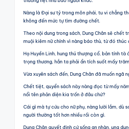
thường hệt như bao người khác.
Nàng là Đại sư tỷ trong môn phái, tu vi chẳng 
không đến mức tự tìm đường chết.
Theo nội dung trong sách, Dung Chân sẽ chết tro
muội kiêm nữ chính vì nàng báo thù, từ đó thúc
Hạ Huyền Linh, hung thú thượng cổ, bản tính tà 
trọng thương, hắn ta phải ẩn tích suốt mấy tră
Vừa xuyên sách đến, Dung Chân đã muốn ngã n
Chết tiệt, quyển sách này nàng đọc từ mấy năm 
nổi tên phản diện kia trốn ở đâu chứ?
Cái gì mà tự cứu cho nữ phụ, nàng lười lắm, dù
người thường tốt hơn nhiều rồi còn gì.
Dung Chân quyết định cứ sống an nhàn, ung dung 