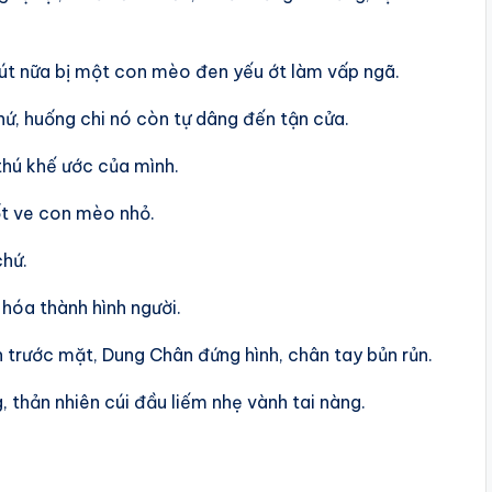
hút nữa bị một con mèo đen yếu ớt làm vấp ngã.
hứ, huống chi nó còn tự dâng đến tận cửa.
thú khế ước của mình.
t ve con mèo nhỏ.
chứ.
 hóa thành hình người.
 trước mặt, Dung Chân đứng hình, chân tay bủn rủn.
 thản nhiên cúi đầu liếm nhẹ vành tai nàng.