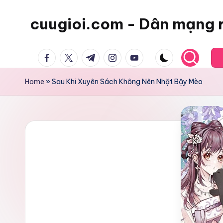
cuugioi.com - Dân mạng 
facebook.com
twitter.com
t.me
instagram.com
youtube.com
Home
»
Sau Khi Xuyên Sách Không Nên Nhặt Bậy Mèo