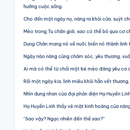
hưởng cuộc sống.
Cho đến một ngày nọ, nàng ra khỏi cửa, suýt c
Mèo trong Tu chân giới, sao có thể bỏ qua cơ c
Dung Chân mang nó về nuôi, biến nó thành linh 
Ngày nào nàng cũng chăm sóc, yêu thương, vuố
Ai mà có thể từ chối một bé mèo đáng yêu cơ 
Rồi một ngày kia, linh miêu khỏi hẳn vết thương,
Nhìn dung nhan của đại phản diện Hạ Huyền Linh
Hạ Huyền Linh thấy vẻ mặt kinh hoàng của nàng,
“Sao vậy? Ngạc nhiên đến thế sao?”