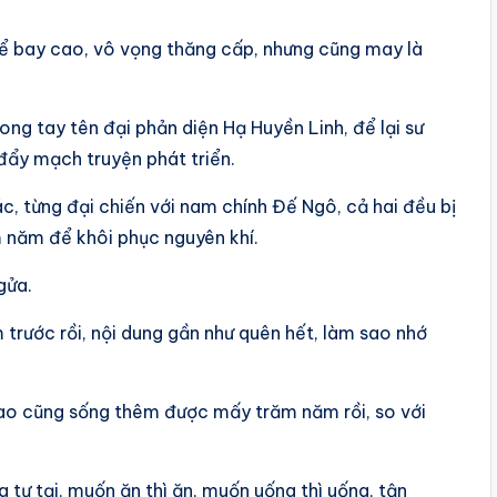
thể bay cao, vô vọng thăng cấp, nhưng cũng may là
ng tay tên đại phản diện Hạ Huyền Linh, để lại sư
 đẩy mạch truyện phát triển.
ác, từng đại chiến với nam chính Đế Ngô, cả hai đều bị
m năm để khôi phục nguyên khí.
gửa.
trước rồi, nội dung gần như quên hết, làm sao nhớ
 sao cũng sống thêm được mấy trăm năm rồi, so với
tự tại, muốn ăn thì ăn, muốn uống thì uống, tận