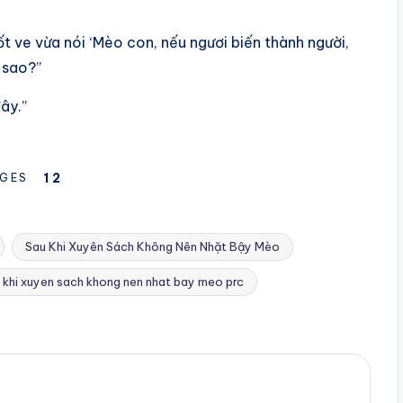
 ve vừa nói ‘Mèo con, nếu ngươi biến thành người,
y sao?”
ây.”
1
2
GES
Sau Khi Xuyên Sách Không Nên Nhặt Bậy Mèo
 khi xuyen sach khong nen nhat bay meo prc