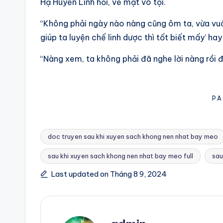
Hạ Huyền Linh hỏi, vẻ mặt vô tội.
“Không phải ngày nào nàng cũng ôm ta, vừa vuốt
giúp ta luyện chế linh dược thì tốt biết mấy’ ha
“Nàng xem, ta không phải đã nghe lời nàng rồi đ
PA
doc truyen sau khi xuyen sach khong nen nhat bay meo
sau khi xuyen sach khong nen nhat bay meo full
sau
Tags:
Last updated on Tháng 8 9, 2024