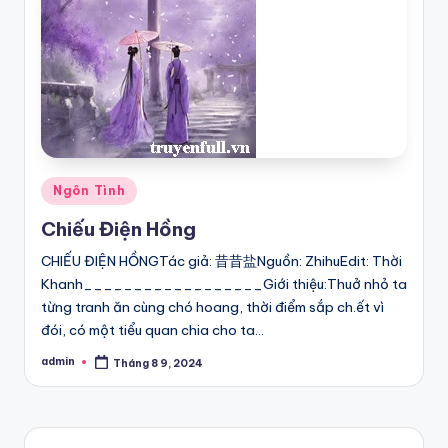
Posted
Ngôn Tình
in
Chiếu Điện Hồng
CHIẾU ĐIỆN HỒNGTác giả: 昔昔盐Nguồn: ZhihuEdit: Thời
Khanh__________________Giới thiệu:Thuở nhỏ ta
từng tranh ăn cùng chó hoang, thời điểm sắp ch.ết vì
đói, có một tiểu quan chia cho ta…
admin
Tháng 8 9, 2024
Posted
by