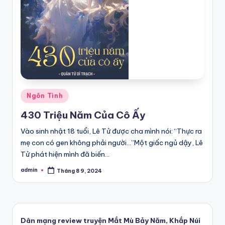
Posted
Ngôn Tình
in
430 Triệu Năm Của Cô Ấy
Vào sinh nhật 18 tuổi, Lê Tử được cha mình nói: “Thực ra
mẹ con có gen không phải người…”Một giấc ngủ dậy, Lê
Tử phát hiện mình đã biến…
admin
Tháng 8 9, 2024
Posted
by
Dân mạng review truyện Mắt Mù Bảy Năm, Khắp Núi