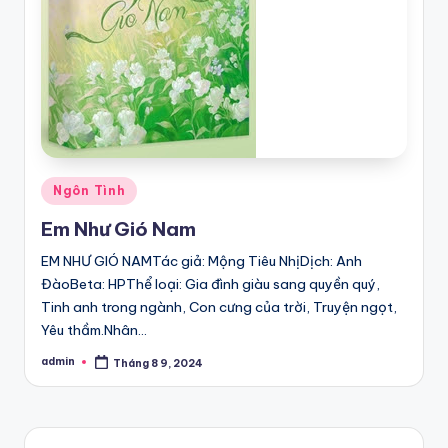
Posted
Ngôn Tình
in
Em Như Gió Nam
EM NHƯ GIÓ NAMTác giả: Mộng Tiêu NhịDịch: Anh
ĐàoBeta: HPThể loại: Gia đình giàu sang quyền quý,
Tinh anh trong ngành, Con cưng của trời, Truyện ngọt,
Yêu thầm.Nhân…
admin
Tháng 8 9, 2024
Posted
by