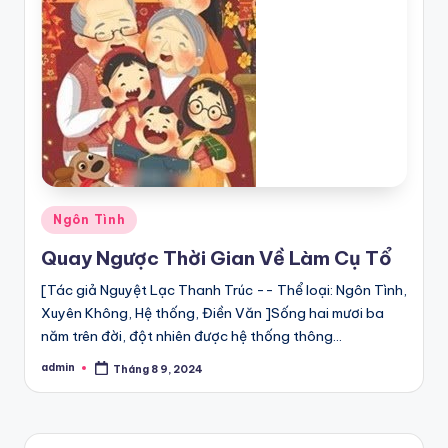
Posted
Ngôn Tình
in
Quay Ngược Thời Gian Về Làm Cụ Tổ
[Tác giả Nguyệt Lạc Thanh Trúc -- Thể loại: Ngôn Tình,
Xuyên Không, Hệ thống, Điền Văn ]Sống hai mươi ba
năm trên đời, đột nhiên được hệ thống thông…
admin
Tháng 8 9, 2024
Posted
by