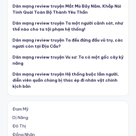
Dân mạng review truyện Mắt Mù Bảy Năm, Khắp Núi
Tinh Quái Toàn Bộ Thành Yêu Thần
Dân mạng review truyện Ta một người cảnh sát, như
thế nào cho ta tội phạm hệ thống!
Dân mạng review truyện Ta đều đứng đầu vũ trụ, các
ngươi còn tại Địa Cầu?
Dân mạng review truyện Vu sư: Ta có một gốc cây kỹ
năng
Dân mạng review truyện Hệ thống buộc lầm người,
diễn viên quần chúng bị thúc ép đi nhân vật chính
kịch bản
Đam Mỹ
Dị Năng
Đô Thị
Đồng Nhân