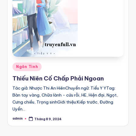
Posted
Ngôn Tình
in
Thiếu Niên Cố Chấp Phải Ngoan
Tác giả: Nhược Thi An HiênChuyển ngữ: Tiểu Y YTag:
Bàn tay vàng, Chữa lành - cứu rỗi, HE, Hiện đại, Ngọt,
Cưng chiều, Trọng sinhGiới thiệu:Kiếp trước, Đường
Uyển…
admin
Tháng 8 9, 2024
Posted
by