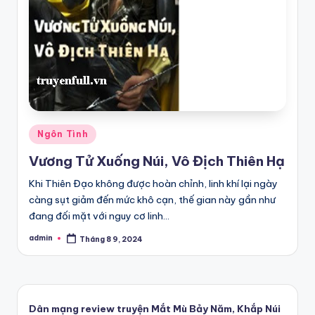
Posted
Ngôn Tình
in
Vương Tử Xuống Núi, Vô Địch Thiên Hạ
Khi Thiên Đạo không được hoàn chỉnh, linh khí lại ngày
càng sụt giảm đến mức khô cạn, thế gian này gần như
đang đối mặt với nguy cơ linh…
admin
Tháng 8 9, 2024
Posted
by
Dân mạng review truyện Mắt Mù Bảy Năm, Khắp Núi