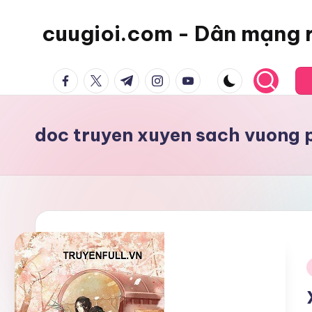
cuugioi.com - Dân mạng 
facebook.com
twitter.com
t.me
instagram.com
youtube.com
doc truyen xuyen sach vuong p
i