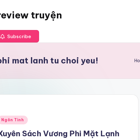
review truyện
Subscribe
hi mat lanh tu choi yeu!
H
Posted
Ngôn Tình
n
Xuyên Sách Vương Phi Mặt Lạnh