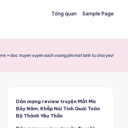
Tổng quan
Sample Page
ome
»
doc truyen xuyen sach vuong phi mat lanh tu choi yeu!
Dân mạng review truyện Mắt Mù
Bảy Năm, Khắp Núi Tinh Quái Toàn
Bộ Thành Yêu Thần