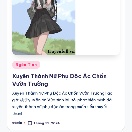
Posted
Ngôn Tình
in
Xuyên Thành Nữ Phụ Độc Ác Chốn
Vườn Trường
Xuyên Thành Nữ Phụ Độc Ác Chốn Vườn TrườngTác
giả: 桃子yuVăn án:Vừa tỉnh lại, tôi phát hiện mình đã
xuyên thành nữ phụ độc ác trong cuốn tiểu thuyết
thanh…
admin
Tháng 8 9, 2024
Posted
by