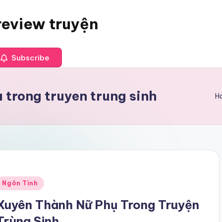
review truyện
Subscribe
 trong truyen trung sinh
H
Posted
Ngôn Tình
n
Xuyên Thành Nữ Phụ Trong Truyện
Trùng Sinh