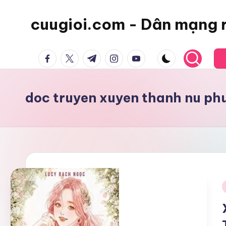
cuugioi.com - Dân mạng 
facebook.com
twitter.com
t.me
instagram.com
youtube.com
doc truyen xuyen thanh nu phu
i