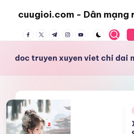
cuugioi.com - Dân mạng 
facebook.com
twitter.com
t.me
instagram.com
youtube.com
doc truyen xuyen viet chi dai 
i