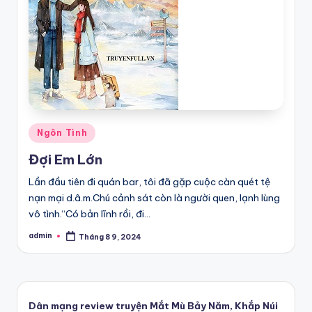
Posted
Ngôn Tình
in
Đợi Em Lớn
Lần đầu tiên đi quán bar, tôi đã gặp cuộc càn quét tệ
nạn mại d.â.m.Chú cảnh sát còn là người quen, lạnh lùng
vô tình.“Có bản lĩnh rồi, đi…
admin
Tháng 8 9, 2024
Posted
by
Dân mạng review truyện Mắt Mù Bảy Năm, Khắp Núi