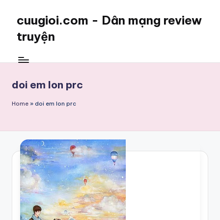
cuugioi.com - Dân mạng review
truyện
doi em lon prc
Home
»
doi em lon prc