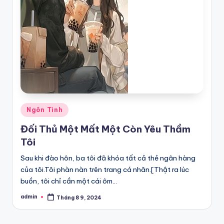
Posted
Ngôn Tình
in
Đối Thủ Một Mất Một Còn Yêu Thầm
Tôi
Sau khi đào hôn, ba tôi đã khóa tất cả thẻ ngân hàng
của tôi.Tôi phàn nàn trên trang cá nhân.[Thật ra lúc
buồn, tôi chỉ cần một cái ôm…
admin
Tháng 8 9, 2024
Posted
by