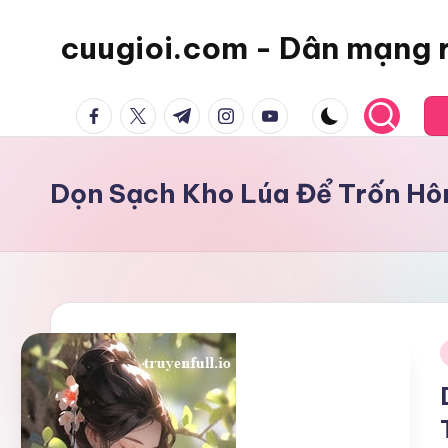
cuugioi.com - Dân mạng 
facebook.com
twitter.com
t.me
instagram.com
youtube.com
Dọn Sạch Kho Lúa Để Trốn Hô
i