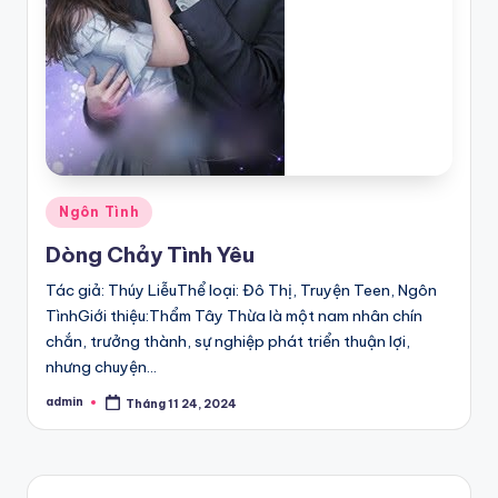
Posted
Ngôn Tình
in
Dòng Chảy Tình Yêu
Tác giả: Thúy LiễuThể loại: Đô Thị, Truyện Teen, Ngôn
TìnhGiới thiệu:Thẩm Tây Thừa là một nam nhân chín
chắn, trưởng thành, sự nghiệp phát triển thuận lợi,
nhưng chuyện…
admin
Tháng 11 24, 2024
Posted
by