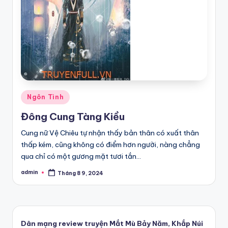
Posted
Ngôn Tình
in
Đông Cung Tàng Kiều
Cung nữ Vệ Chiêu tự nhận thấy bản thân có xuất thân
thấp kém, cũng không có điểm hơn người, nàng chẳng
qua chỉ có một gương mặt tươi tắn…
admin
Tháng 8 9, 2024
Posted
by
Dân mạng review truyện Mắt Mù Bảy Năm, Khắp Núi