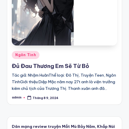
Posted
Ngôn Tình
in
Đủ Đau Thương Em Sẽ Từ Bỏ
Tác giả: Nhậm HuânThể loại: Đô Thị, Truyện Teen, Ngôn
TìnhGiới thiệu:Diệp Mặc năm nay 27t anh là viện trưởng
kiêm chủ tịch của Trương Thị. Thanh xuân anh đã…
admin
Tháng 8 9, 2024
Posted
by
Dân mạng review truyện Mắt Mù Bảy Năm, Khắp Núi