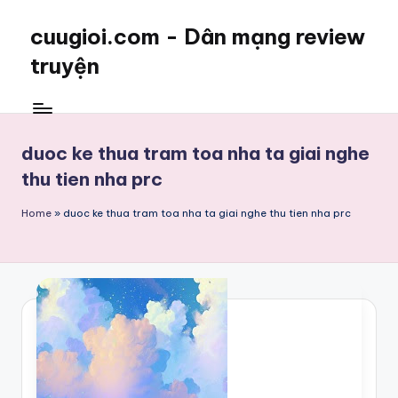
cuugioi.com - Dân mạng review
truyện
duoc ke thua tram toa nha ta giai nghe
thu tien nha prc
Home
»
duoc ke thua tram toa nha ta giai nghe thu tien nha prc