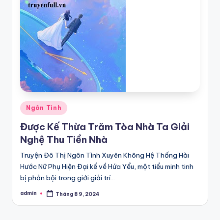
Posted
Ngôn Tình
in
Được Kế Thừa Trăm Tòa Nhà Ta Giải
Nghệ Thu Tiền Nhà
Truyện Đô Thị Ngôn Tình Xuyên Không Hệ Thống Hài
Hước Nữ Phụ Hiện Đại kể về Hứa Yểu, một tiểu minh tinh
bị phản bội trong giới giải trí…
admin
Tháng 8 9, 2024
Posted
by