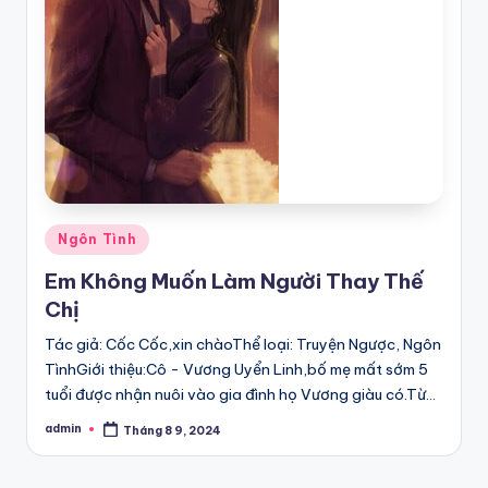
Posted
Ngôn Tình
in
Em Không Muốn Làm Người Thay Thế
Chị
Tác giả: Cốc Cốc,xin chàoThể loại: Truyện Ngược, Ngôn
TìnhGiới thiệu:Cô - Vương Uyển Linh,bố mẹ mất sớm 5
tuổi được nhận nuôi vào gia đình họ Vương giàu có.Từ…
admin
Tháng 8 9, 2024
Posted
by