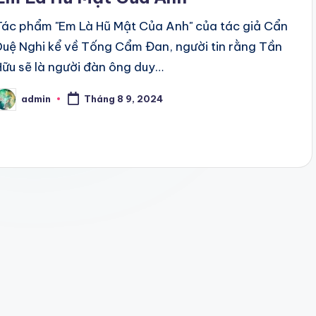
Tác phẩm "Em Là Hũ Mật Của Anh" của tác giả Cẩn
Duệ Nghi kể về Tống Cẩm Đan, người tin rằng Tần
Hữu sẽ là người đàn ông duy…
admin
Tháng 8 9, 2024
osted
y