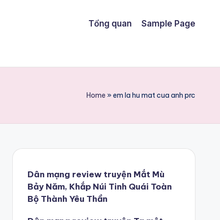
Tổng quan
Sample Page
Home
»
em la hu mat cua anh prc
Dân mạng review truyện Mắt Mù
Bảy Năm, Khắp Núi Tinh Quái Toàn
Bộ Thành Yêu Thần