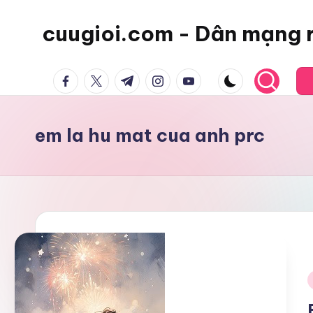
cuugioi.com - Dân mạng 
facebook.com
twitter.com
t.me
instagram.com
youtube.com
em la hu mat cua anh prc
i