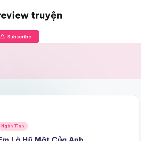
review truyện
Subscribe
Posted
Ngôn Tình
n
Em Là Hũ Mật Của Anh