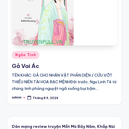
Posted
Ngôn Tình
in
Gả Vai Ác
TÊN KHÁC: GẢ CHO NHÂN VẬT PHẢN DIỆN / CỨU VỚT
THIẾU NIÊN TÀI HOA BẠC MỆNHĐời trước, Ngu Linh Tê từ
chúng tinh phủng nguyệt ngã xuống bụi bặm,…
admin
Tháng 8 9, 2024
Posted
by
Dân mạng review truyện Mắt Mù Bảy Năm, Khắp Núi