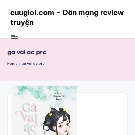
cuugioi.com - Dân mạng review
truyện
ga vai ac prc
Home
»
ga vai ac prc