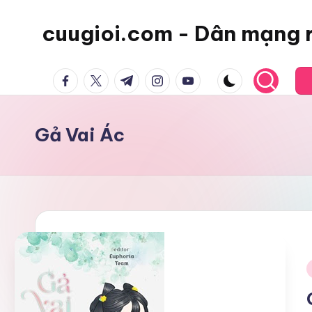
cuugioi.com - Dân mạng 
facebook.com
twitter.com
t.me
instagram.com
youtube.com
Gả Vai Ác
i