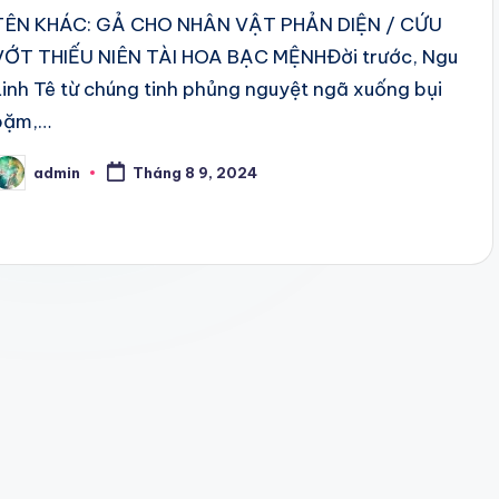
TÊN KHÁC: GẢ CHO NHÂN VẬT PHẢN DIỆN / CỨU
VỚT THIẾU NIÊN TÀI HOA BẠC MỆNHĐời trước, Ngu
Linh Tê từ chúng tinh phủng nguyệt ngã xuống bụi
bặm,…
admin
Tháng 8 9, 2024
osted
y