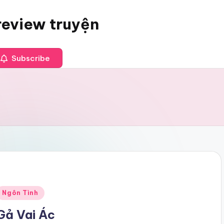
review truyện
Subscribe
Posted
Ngôn Tình
n
Gả Vai Ác