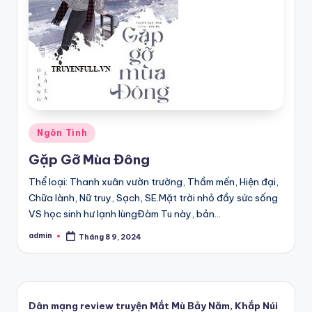
Posted
Ngôn Tình
in
Gặp Gỡ Mùa Đông
Thể loại: Thanh xuân vườn trường, Thầm mến, Hiện đại,
Chữa lành, Nữ truy, Sạch, SE.Mặt trời nhỏ đầy sức sống
VS học sinh hư lạnh lùngĐàm Tu này, bản…
admin
Tháng 8 9, 2024
Posted
by
Dân mạng review truyện Mắt Mù Bảy Năm, Khắp Núi