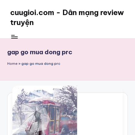
cuugioi.com - Dân mạng review
truyện
gap go mua dong prc
Home
»
gap go mua dong prc