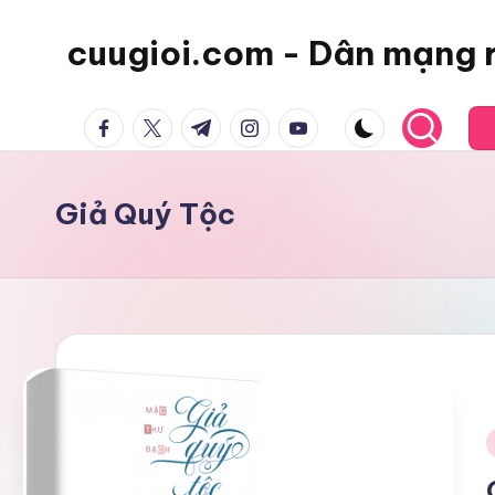
cuugioi.com - Dân mạng 
facebook.com
twitter.com
t.me
instagram.com
youtube.com
Giả Quý Tộc
i