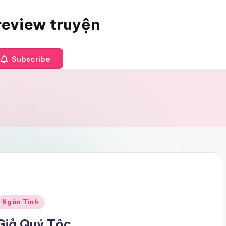
review truyện
Subscribe
Posted
Ngôn Tình
n
Giả Quý Tộc