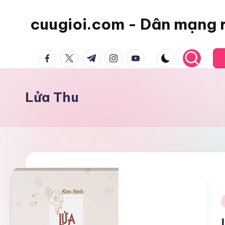
cuugioi.com - Dân mạng 
facebook.com
twitter.com
t.me
instagram.com
youtube.com
Lửa Thu
i