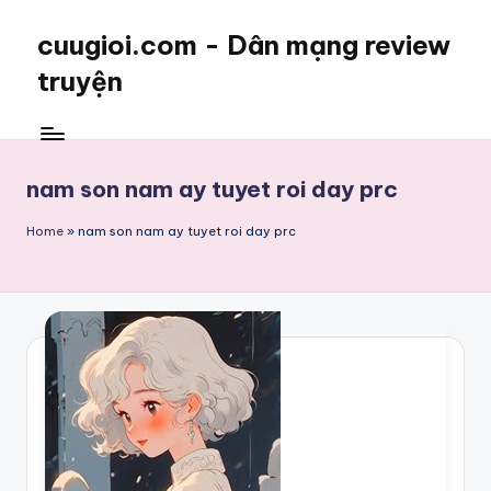
cuugioi.com - Dân mạng review
truyện
nam son nam ay tuyet roi day prc
Home
»
nam son nam ay tuyet roi day prc