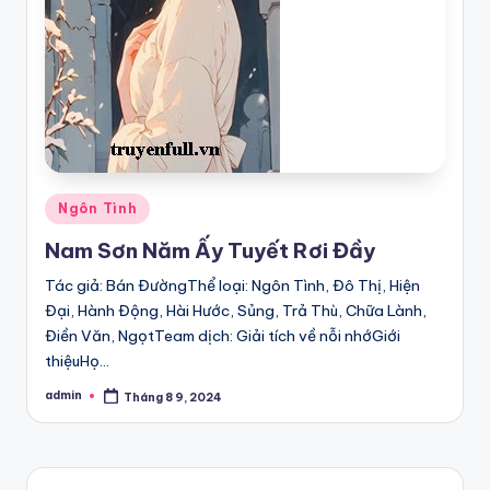
Posted
Ngôn Tình
in
Nam Sơn Năm Ấy Tuyết Rơi Đầy
Tác giả: Bán ĐườngThể loại: Ngôn Tình, Đô Thị, Hiện
Đại, Hành Động, Hài Hước, Sủng, Trả Thù, Chữa Lành,
Điền Văn, NgọtTeam dịch: Giải tích về nỗi nhớGiới
thiệuHọ…
admin
Tháng 8 9, 2024
Posted
by