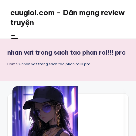
cuugioi.com - Dân mạng review
truyện
nhan vat trong sach tao phan roi!!! prc
Home
»
nhan vat trong sach tao phan roi!!! prc