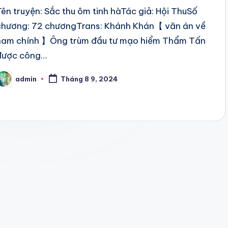
Tên truyện: Sắc thu ôm tinh hàTác giả: Hội ThuSố
chương: 72 chươngTrans: Khánh Khán【 văn án về
nam chính 】Ông trùm đầu tư mạo hiểm Thẩm Tấn
được công…
admin
Tháng 8 9, 2024
osted
y