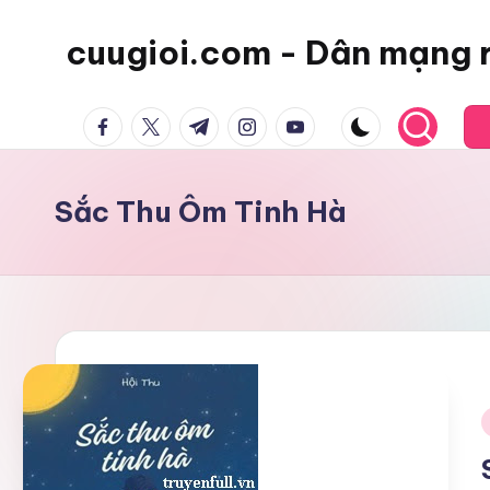
cuugioi.com - Dân mạng 
facebook.com
twitter.com
t.me
instagram.com
youtube.com
Sắc Thu Ôm Tinh Hà
i