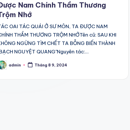
Được Nam Chính Thầm Thương
Trộm Nhớ
TÁC OAI TÁC QUÁI Ở SƯ MÔN, TA ĐƯỢC NAM
CHÍNH THẦM THƯƠNG TRỘM NHỚTên cũ: SAU KHI
KHÔNG NGỪNG TÌM CHẾT TA BỖNG BIẾN THÀNH
"BẠCH NGUYỆT QUANG"Nguyên tác:…
admin
Tháng 8 9, 2024
osted
y