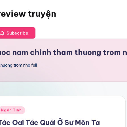
review truyện
Subscribe
duoc nam chinh tham thuong trom n
huong trom nho full
Posted
Ngôn Tình
n
Tác Oai Tác Quái Ở Sư Môn Ta