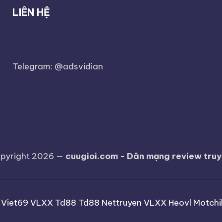
LIÊN HỆ
Telegram: @adsvidian
pyright 2026 —
cuugioi.com - Dân mạng review tru
Viet69
VLXX
Td88
Td88
Nettruyen
VLXX
Heovl
Motchil