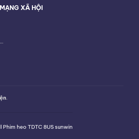
MẠNG XÃ HỘI
...
yện
.
l
Phim heo
TDTC
8US
sunwin