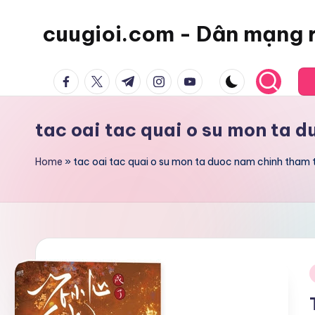
cuugioi.com - Dân mạng 
facebook.com
twitter.com
t.me
instagram.com
youtube.com
tac oai tac quai o su mon ta 
Home
»
tac oai tac quai o su mon ta duoc nam chinh tham t
i