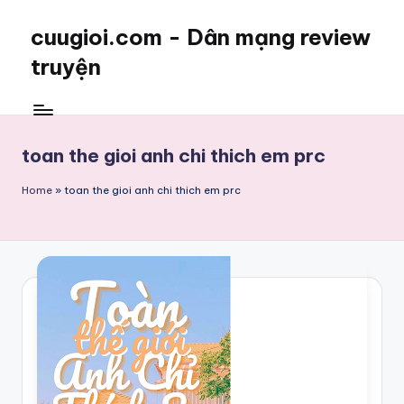
cuugioi.com - Dân mạng review
truyện
toan the gioi anh chi thich em prc
Home
»
toan the gioi anh chi thich em prc