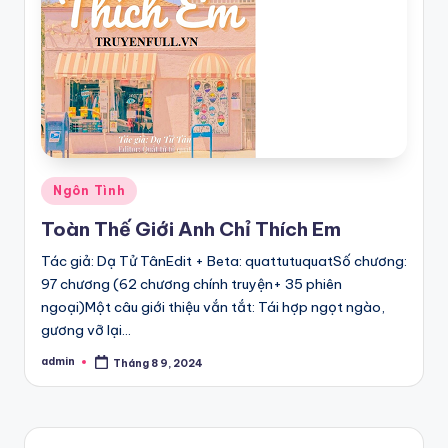
Posted
Ngôn Tình
in
Toàn Thế Giới Anh Chỉ Thích Em
Tác giả: Dạ Tử TânEdit + Beta: quattutuquatSố chương:
97 chương (62 chương chính truyện+ 35 phiên
ngoại)Một câu giới thiệu vắn tắt: Tái hợp ngọt ngào,
gương vỡ lại…
admin
Tháng 8 9, 2024
Posted
by