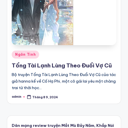
Posted
Ngôn Tình
in
Tổng Tài Lạnh Lùng Theo Đuổi Vợ Cũ
Bộ truyện Tổng Tài Lạnh Lùng Theo Đuổi Vợ Cũ của tác
giả hanna kể về Cố Hạ Phi, một cô gái lai yêu một chàng
trai từ thời học…
admin
Tháng 8 9, 2024
Posted
by
Dân mạng review truyện Mắt Mù Bảy Năm, Khắp Núi