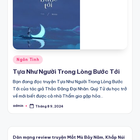
Posted
Ngôn Tình
in
Tựa Như Người Trong Lòng Bước Tới
Bạn đang đọc truyện Tựa Như Người Trong Lòng Bước
Tới của tác giả Thảo Đăng Đại Nhân. Quý Tử du học trở
về mới biết được cả nhà Thẩm gia gặp hỏa…
admin
Tháng 8 9, 2024
Posted
by
Dân mạng review truyện Mắt Mù Bảy Năm, Khắp Núi