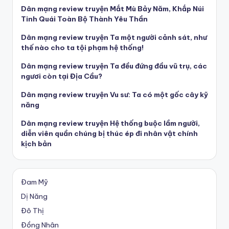
Dân mạng review truyện Mắt Mù Bảy Năm, Khắp Núi
Tinh Quái Toàn Bộ Thành Yêu Thần
Dân mạng review truyện Ta một người cảnh sát, như
thế nào cho ta tội phạm hệ thống!
Dân mạng review truyện Ta đều đứng đầu vũ trụ, các
ngươi còn tại Địa Cầu?
Dân mạng review truyện Vu sư: Ta có một gốc cây kỹ
năng
Dân mạng review truyện Hệ thống buộc lầm người,
diễn viên quần chúng bị thúc ép đi nhân vật chính
kịch bản
Đam Mỹ
Dị Năng
Đô Thị
Đồng Nhân