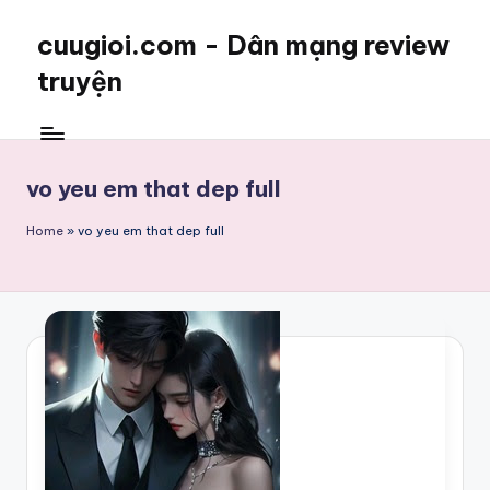
cuugioi.com - Dân mạng review
truyện
vo yeu em that dep full
Home
»
vo yeu em that dep full