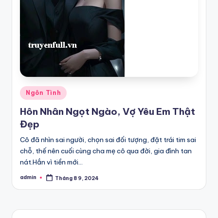
Posted
Ngôn Tình
in
Hôn Nhân Ngọt Ngào, Vợ Yêu Em Thật
Đẹp
Cô đã nhìn sai người, chọn sai đối tượng, đặt trái tim sai
chỗ, thế nên cuối cùng cha mẹ cô qua đời, gia đình tan
nát.Hắn vì tiền mới…
admin
Tháng 8 9, 2024
Posted
by