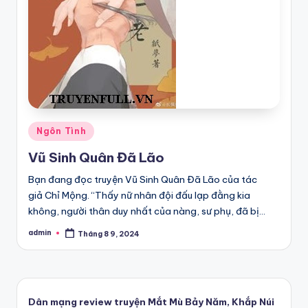
Posted
Ngôn Tình
in
Vũ Sinh Quân Đã Lão
Bạn đang đọc truyện Vũ Sinh Quân Đã Lão của tác
giả Chỉ Mộng. “Thấy nữ nhân đội đấu lạp đằng kia
không, người thân duy nhất của nàng, sư phụ, đã bị…
admin
Tháng 8 9, 2024
Posted
by
Dân mạng review truyện Mắt Mù Bảy Năm, Khắp Núi