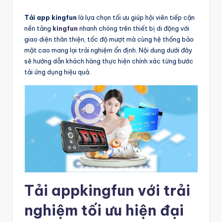
by
Tải app kingfun
là lựa chọn tối ưu giúp hội viên tiếp cận
nền tảng
kingfun
nhanh chóng trên thiết bị di động với
giao diện thân thiện, tốc độ mượt mà cùng hệ thống bảo
mật cao mang lại trải nghiệm ổn định. Nội dung dưới đây
sẽ hướng dẫn khách hàng thực hiện chính xác từng bước
tải ứng dụng hiệu quả.
Tải appkingfun với trải
nghiệm tối ưu hiện đại