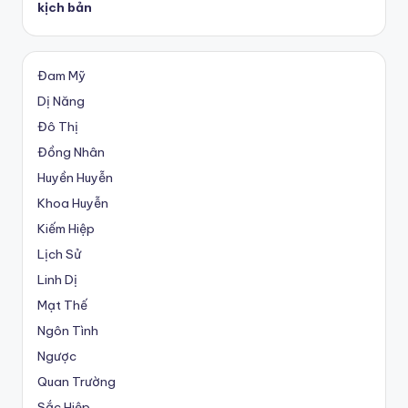
kịch bản
Đam Mỹ
Dị Năng
Đô Thị
Đồng Nhân
Huyền Huyễn
Khoa Huyễn
Kiếm Hiệp
Lịch Sử
Linh Dị
Mạt Thế
Ngôn Tình
Ngược
Quan Trường
Sắc Hiệp