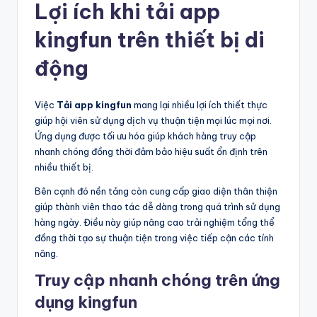
Lợi ích khi tải app
kingfun trên thiết bị di
động
Việc
Tải app kingfun
mang lại nhiều lợi ích thiết thực
giúp hội viên sử dụng dịch vụ thuận tiện mọi lúc mọi nơi.
Ứng dụng được tối ưu hóa giúp khách hàng truy cập
nhanh chóng đồng thời đảm bảo hiệu suất ổn định trên
nhiều thiết bị.
Bên cạnh đó nền tảng còn cung cấp giao diện thân thiện
giúp thành viên thao tác dễ dàng trong quá trình sử dụng
hàng ngày. Điều này giúp nâng cao trải nghiệm tổng thể
đồng thời tạo sự thuận tiện trong việc tiếp cận các tính
năng.
Truy cập nhanh chóng trên ứng
dụng kingfun