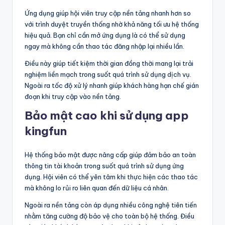
Ứng dụng giúp hội viên truy cập nền tảng nhanh hơn so
với trình duyệt truyền thống nhờ khả năng tối ưu hệ thống
hiệu quả. Bạn chỉ cần mở ứng dụng là có thể sử dụng
ngay mà không cần thao tác đăng nhập lại nhiều lần.
Điều này giúp tiết kiệm thời gian đồng thời mang lại trải
nghiệm liền mạch trong suốt quá trình sử dụng dịch vụ.
Ngoài ra tốc độ xử lý nhanh giúp khách hàng hạn chế gián
đoạn khi truy cập vào nền tảng.
Bảo mật cao khi sử dụng app
kingfun
Hệ thống bảo mật được nâng cấp giúp đảm bảo an toàn
thông tin tài khoản trong suốt quá trình sử dụng ứng
dụng. Hội viên có thể yên tâm khi thực hiện các thao tác
mà không lo rủi ro liên quan đến dữ liệu cá nhân.
Ngoài ra nền tảng còn áp dụng nhiều công nghệ tiên tiến
nhằm tăng cường độ bảo vệ cho toàn bộ hệ thống. Điều