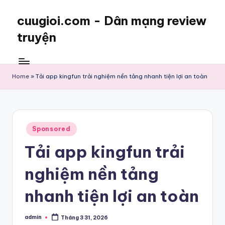
cuugioi.com - Dân mạng review
truyện
Home
»
Tải app kingfun trải nghiệm nền tảng nhanh tiện lợi an toàn
Posted
Sponsored
in
Tải app kingfun trải
nghiệm nền tảng
nhanh tiện lợi an toàn
admin
Tháng 3 31, 2026
Posted