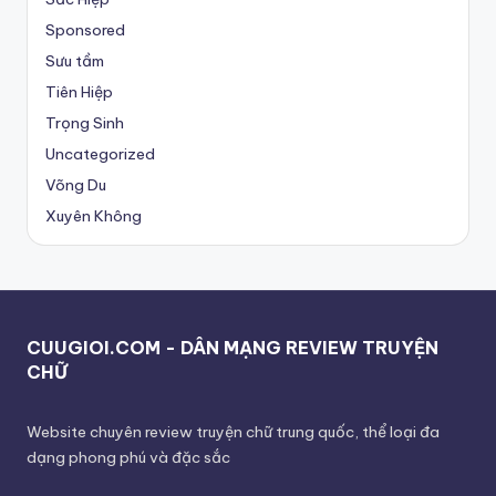
Sponsored
Sưu tầm
Tiên Hiệp
Trọng Sinh
Uncategorized
Võng Du
Xuyên Không
CUUGIOI.COM - DÂN MẠNG REVIEW TRUYỆN
CHỮ
Website chuyên review truyện chữ trung quốc, thể loại đa
dạng phong phú và đặc sắc