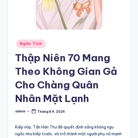
Posted
Ngôn Tình
in
Thập Niên 70 Mang
Theo Không Gian Gả
Cho Chàng Quân
Nhân Mặt Lạnh
admin
Tháng 8 9, 2024
Posted
by
Kiếp này, Tần Hàn Thư đã quyết định sống không ngu
ngốc như kiếp trước, và trở thành một người phụ nữ mạnh