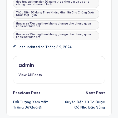
doc truyen thap nien 70 mang theo khong gian ga cho
chang quan nhan mat lanh
Thập Niên 70 Mang Theo Không Gian Gả Cho Chàng Quân
Nhân Mặt Lạnh
thap nien 70 mang theo khong gian ga cho chang quan
nhan mat lanh full
thap nien 70 mang theo khong gian ga cho chang quan
nhan mat lanh prc
Last updated on Tháng 8 9, 2024
admin
View All Posts
Post
Previous Post
Next Post
Đối Tượng Xem Mắt
Xuyên Đến 70 Ta Được
navigation
Trông Dữ Quá Đi
Cả Nhà Bạo Sủng