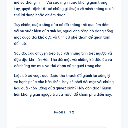
mẽ và thông minh. Với sức mạnh của không gian trong
tay, quyết định tất cả những gì thuộc về mình không ai có
thể lợi dụng hoặc chiếm đoạt.
Tuy nhiên, cuộc sống của cô đã không trôi qua êm đềm
với sự xuất hiện của anh họ, người cho rằng cô đang sống
một cuộc đời khổ cực và tình cờ ghé thăm để quan tâm
đến cô.
Sau đó, câu chuyện tiếp tục với những tình tiết ngược và
độc địa, khi Tần Hàn Thư đối mặt với những kẻ độc ác và
cả những âm mưu và thủ đoạn của người trong nhà.
Liệu cô có vượt qua được thử thách để giành lại công lý
và hạnh phúc cho bản thân, hay sẽ phải đối mặt với những
hậu quả khôn lường của quyết định? Hãy đón đọc “Quân
hôn không gian ngược tra vả mặt” để khám phá điều này.
1
2
PAGES
Tags: