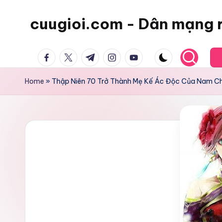
cuugioi.com - Dân mạng 
facebook.com
twitter.com
t.me
instagram.com
youtube.com
Home
»
Thập Niên 70 Trở Thành Mẹ Kế Ác Độc Của Nam Ch