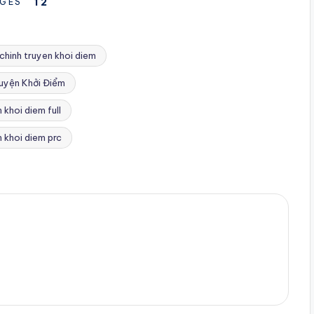
1
2
GES
chinh truyen khoi diem
uyện Khởi Điểm
 khoi diem full
 khoi diem prc