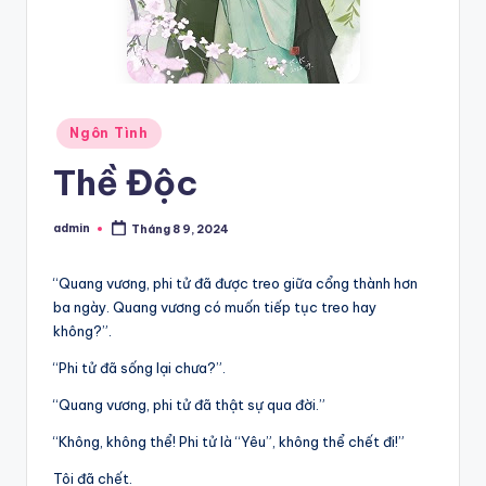
Posted
Ngôn Tình
in
Thề Độc
admin
Tháng 8 9, 2024
Posted
by
“Quang vương, phi tử đã được treo giữa cổng thành hơn
ba ngày. Quang vương có muốn tiếp tục treo hay
không?”.
“Phi tử đã sống lại chưa?”.
“Quang vương, phi tử đã thật sự qua đời.”
“Không, không thể! Phi tử là “Yêu”, không thể chết đi!”
Tôi đã chết.