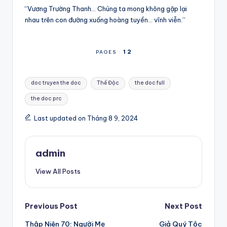
“Vương Trường Thanh… Chúng ta mong không gặp lại
nhau trên con đường xuống hoàng tuyền… vĩnh viễn.”
1
2
PAGES
Tags:
doc truyen the doc
Thề Độc
the doc full
the doc prc
Last updated on Tháng 8 9, 2024
admin
View All Posts
Post
Previous Post
Next Post
Thập Niên 70: Người Mẹ
Giả Quý Tộc