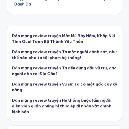
navigation
Đanh Đá
Dân mạng review truyện Mắt Mù Bảy Năm, Khắp Núi
Tinh Quái Toàn Bộ Thành Yêu Thần
Dân mạng review truyện Ta một người cảnh sát, như
thế nào cho ta tội phạm hệ thống!
Dân mạng review truyện Ta đều đứng đầu vũ trụ, các
ngươi còn tại Địa Cầu?
Dân mạng review truyện Vu sư: Ta có một gốc cây kỹ
năng
Dân mạng review truyện Hệ thống buộc lầm người,
diễn viên quần chúng bị thúc ép đi nhân vật chính
kịch bản