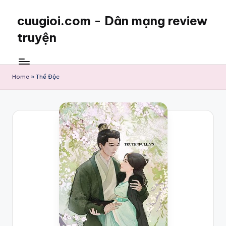
cuugioi.com - Dân mạng review
truyện
Home
»
Thề Độc