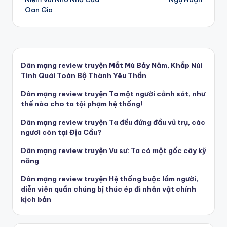
navigation
Oan Gia
Dân mạng review truyện Mắt Mù Bảy Năm, Khắp Núi
Tinh Quái Toàn Bộ Thành Yêu Thần
Dân mạng review truyện Ta một người cảnh sát, như
thế nào cho ta tội phạm hệ thống!
Dân mạng review truyện Ta đều đứng đầu vũ trụ, các
ngươi còn tại Địa Cầu?
Dân mạng review truyện Vu sư: Ta có một gốc cây kỹ
năng
Dân mạng review truyện Hệ thống buộc lầm người,
diễn viên quần chúng bị thúc ép đi nhân vật chính
kịch bản