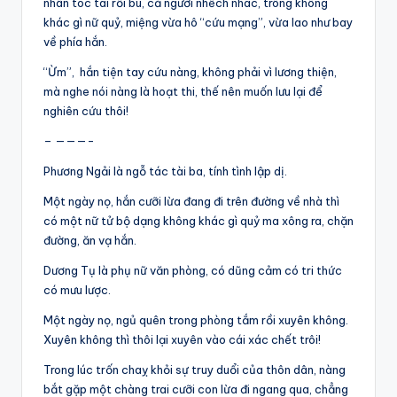
nhân tóc tai rối bù, cả người nhếch nhác, trông không
khác gì nữ quỷ, miệng vừa hô “cứu mạng”, vừa lao như bay
về phía hắn.
“Ừm”, hắn tiện tay cứu nàng, không phải vì lương thiện,
mà nghe nói nàng là hoạt thi, thế nên muốn lưu lại để
nghiên cứu thôi!
– ———-
Phương Ngải là ngỗ tác tài ba, tính tình lập dị.
Một ngày nọ, hắn cưỡi lừa đang đi trên đường về nhà thì
có một nữ tử bộ dạng không khác gì quỷ ma xông ra, chặn
đường, ăn vạ hắn.
Dương Tụ là phụ nữ văn phòng, có dũng cảm có tri thức
có mưu lược.
Một ngày nọ, ngủ quên trong phòng tắm rồi xuyên không.
Xuyên không thì thôi lại xuyên vào cái xác chết trôi!
Trong lúc trốn chaỵ khỏi sự truy duổi của thôn dân, nàng
bắt gặp một chàng trai cưỡi con lừa đi ngang qua, chẳng