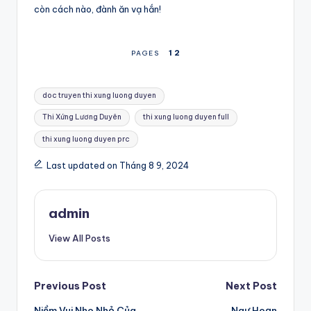
còn cách nào, đành ăn vạ hắn!
1
2
PAGES
Tags:
doc truyen thi xung luong duyen
Thi Xứng Lương Duyên
thi xung luong duyen full
thi xung luong duyen prc
Last updated on Tháng 8 9, 2024
admin
View All Posts
Post
Previous Post
Next Post
Niềm Vui Nho Nhỏ Của
Ngự Hoạn