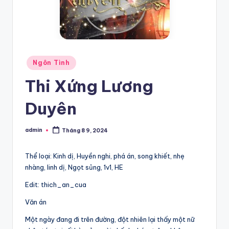
Posted
Ngôn Tình
in
Thi Xứng Lương
Duyên
admin
Tháng 8 9, 2024
Posted
by
Thể loại: Kinh dị, Huyền nghi, phá án, song khiết, nhẹ
nhàng, linh dị, Ngọt sủng, 1v1, HE
Edit: thich_an_cua
Văn án
Một ngày đang đi trên đường, đột nhiên lại thấy một nữ