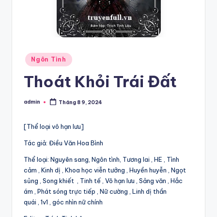
Posted
Ngôn Tình
in
Thoát Khỏi Trái Đất
admin
Tháng 8 9, 2024
Posted
by
[Thể loại vô hạn lưu]
Tác giả: Điều Văn Hoa Bình
Thể loại: Nguyên sang, Ngôn tình, Tương lai , HE , Tình
cảm , Kinh dị , Khoa học viễn tưởng , Huyền huyễn , Ngọt
sủng , Song khiết , Tinh tế , Vô hạn lưu , Sảng văn , Hắc
ám , Phát sóng trực tiếp , Nữ cường , Linh dị thần
quái , 1v1 , góc nhìn nữ chính