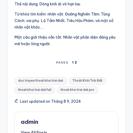
Thẻ nội dung: Dòng kinh dị vô hạn lưu.
Từ khóa tìm kiếm: nhân vật: Đường Nghiên Tâm; Tùng
Cách; vai phụ: Lộ Tầm Nhất; Tiêu Hữu Phàm; và một số
nhân vật khác…..
Một câu giới thiệu vắn tắt: Nhân vật phản diện đáng yêu
mê hoặc lòng người.
1
2
PAGES
Tags:
doc truyen thoat khoi trai dat
Thoát Khỏi Trái Đất
thoat khoi trai dat full
thoat khoi trai dat prc
Last updated on Tháng 8 9, 2024
admin
View All Posts