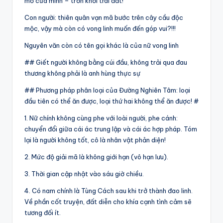
mơ của mình – trốn khỏi trái đất!
Con người: thiên quân vạn mã bước trên cây cầu độc
mộc, vậy mà còn có vong linh muốn đến góp vui?!!!
Nguyên văn còn có tên gọi khác là của nữ vong linh
## Giết người không bằng cúi đầu, không trải qua đau
thương không phải là anh hùng thực sự
## Phương pháp phân loại của Đường Nghiên Tâm: loại
đầu tiên có thể ăn được, loại thứ hai không thể ăn được! #
1. Nữ chính không cùng phe với loài người, phe cánh:
chuyển đổi giữa cái ác trung lập và cái ác hợp pháp. Tóm
lại là người không tốt, cô là nhân vật phản diện!
2. Mức độ giải mã là không giới hạn (vô hạn lưu).
3. Thời gian cập nhật vào sáu giờ chiều.
4. Có nam chính là Tùng Cách sau khi trở thành đao linh.
Về phần cốt truyện, đất diễn cho khía cạnh tình cảm sẽ
tương đối ít.