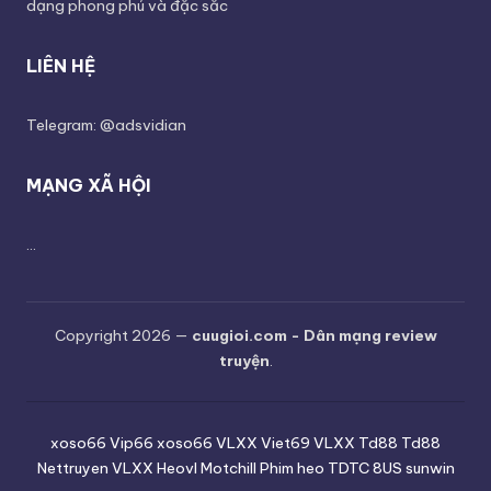
dạng phong phú và đặc sắc
LIÊN HỆ
Telegram: @adsvidian
MẠNG XÃ HỘI
...
Copyright 2026 —
cuugioi.com - Dân mạng review
truyện
.
xoso66
Vip66
xoso66
VLXX
Viet69
VLXX
Td88
Td88
Nettruyen
VLXX
Heovl
Motchill
Phim heo
TDTC
8US
sunwin