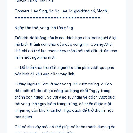
Editor: Trích Tinh Lâu
Convert: Leo Sing, Na Na Lee, 14 giờ đồng hồ, Mochi
=============================
Ngày tận thế, vong linh tấn công.
Trái đất đã không còn là nơi thích hợp cho loài người ở lại
mà biến thành sân chơi của các vong linh. Con người vì
thế chỉ có thể lựa chọn chạy trốn khỏi trái đất, đi tìm cho
mình một ngôi nhà mới.
….. Để trốn khỏi trái đất, người ta cần phải vượt qua phó
bản kinh dị: khu vực của vong linh.
Đường Nghiên Tâm là một vong linh xuất chúng, vì lí do
đặc biệt đã đạt được năng lực hạng nhất “ngụy trang
thành con người”. So với việc suy nghĩ về cách vượt qua
cõi vong linh nguy hiểm trùng trùng, cô nhận được một
nhiệm vụ còn khó khăn hơn: học cách để trở thành một
con người.
Chỉ có như vậy mới có thể giúp cô hoàn thành được giấc