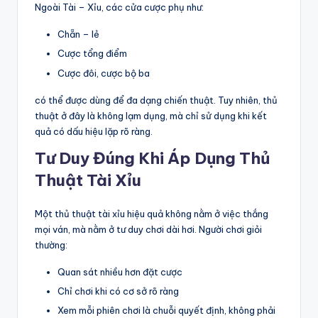
Ngoài Tài – Xỉu, các cửa cược phụ như:
Chẵn – lẻ
Cược tổng điểm
Cược đôi, cược bộ ba
có thể được dùng để đa dạng chiến thuật. Tuy nhiên, thủ
thuật ở đây là không lạm dụng, mà chỉ sử dụng khi kết
quả có dấu hiệu lặp rõ ràng.
Tư Duy Đúng Khi Áp Dụng Thủ
Thuật Tài Xỉu
Một thủ thuật tài xỉu hiệu quả không nằm ở việc thắng
mọi ván, mà nằm ở tư duy chơi dài hơi. Người chơi giỏi
thường:
Quan sát nhiều hơn đặt cược
Chỉ chơi khi có cơ sở rõ ràng
Xem mỗi phiên chơi là chuỗi quyết định, không phải