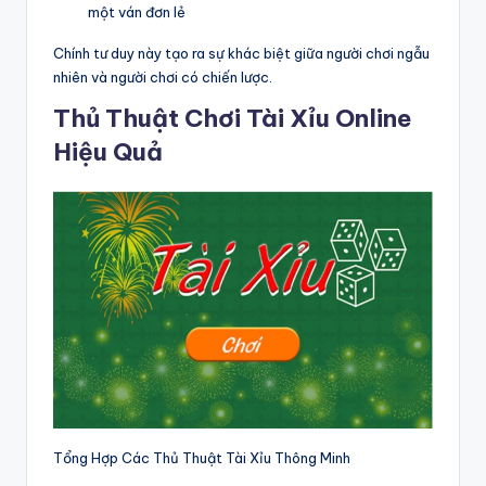
một ván đơn lẻ
Chính tư duy này tạo ra sự khác biệt giữa người chơi ngẫu
nhiên và người chơi có chiến lược.
Thủ Thuật Chơi Tài Xỉu Online
Hiệu Quả
Tổng Hợp Các Thủ Thuật Tài Xỉu Thông Minh