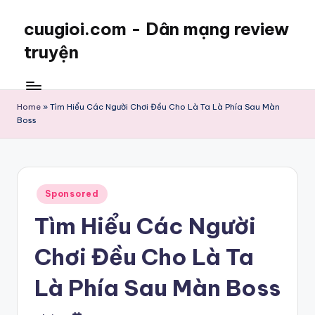
cuugioi.com - Dân mạng review
truyện
Home
»
Tìm Hiểu Các Người Chơi Đều Cho Là Ta Là Phía Sau Màn
Boss
Posted
Sponsored
in
Tìm Hiểu Các Người
Chơi Đều Cho Là Ta
Là Phía Sau Màn Boss