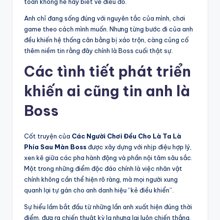
toàn không hề hay biết về điều đó.
Anh chỉ đang sống đúng với nguyên tắc của mình, chơi
game theo cách mình muốn. Nhưng từng bước đi của anh
đều khiến hệ thống cân bằng bị xáo trộn, càng củng cố
thêm niềm tin rằng đây chính là Boss cuối thật sự.
Các tình tiết phát triển
khiến ai cũng tin anh là
Boss
Cốt truyện của
Các Người Chơi Đều Cho Là Ta Là
Phía Sau Màn Boss
được xây dựng với nhịp điệu hợp lý,
xen kẽ giữa các pha hành động và phần nội tâm sâu sắc.
Một trong những điểm độc đáo chính là việc nhân vật
chính không cần thể hiện rõ ràng, mà mọi người xung
quanh lại tự gán cho anh danh hiệu “kẻ điều khiển”.
Sự hiểu lầm bắt đầu từ những lần anh xuất hiện đúng thời
điểm, đưa ra chiến thuật kỳ lạ nhưng lại luôn chiến thắng.