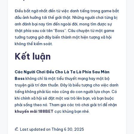
Điều bất ngờ nhất đến từ việc danh tiếng trong game bắt
đầu ảnh hưởng tới thế giới thật. Những người chơi từng bị
anh đánh bại nay tìm đến ngoài đời, mong tìm được sự
thật phía sau cái tên “Boss”. Câu chuyện từ một game
tưởng tượng giờ đây biến thành một hiện tượng xã hội
không thể kiểm soát.
Kết luận
Các Người Chơi Đều Cho Là Ta Là Phía Sau Màn
Boss
không chỉ là một tiểu thuyết mạng hay một bộ
truyện giải trí đơn thuần. Đây là biểu tượng cho việc danh
tiếng không phải lúc nào cũng do con người lựa chọn. Có
khi chính xã hội sẽ đặt một vai trò lên bạn, và bạn buộc
phải sống theo nó. Tham gia các trò chơi giải trí để nhận
khuyến mãi 188BET
cực khủng bạn nhé.
Last updated on Tháng 6 30, 2025