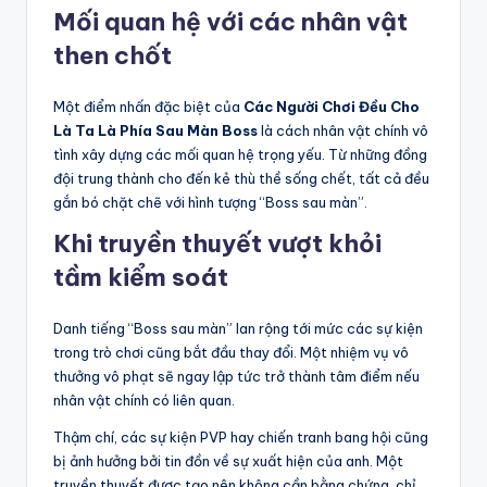
Mối quan hệ với các nhân vật
then chốt
Một điểm nhấn đặc biệt của
Các Người Chơi Đều Cho
Là Ta Là Phía Sau Màn Boss
là cách nhân vật chính vô
tình xây dựng các mối quan hệ trọng yếu. Từ những đồng
đội trung thành cho đến kẻ thù thề sống chết, tất cả đều
gắn bó chặt chẽ với hình tượng “Boss sau màn”.
Khi truyền thuyết vượt khỏi
tầm kiểm soát
Danh tiếng “Boss sau màn” lan rộng tới mức các sự kiện
trong trò chơi cũng bắt đầu thay đổi. Một nhiệm vụ vô
thưởng vô phạt sẽ ngay lập tức trở thành tâm điểm nếu
nhân vật chính có liên quan.
Thậm chí, các sự kiện PVP hay chiến tranh bang hội cũng
bị ảnh hưởng bởi tin đồn về sự xuất hiện của anh. Một
truyền thuyết được tạo nên không cần bằng chứng, chỉ