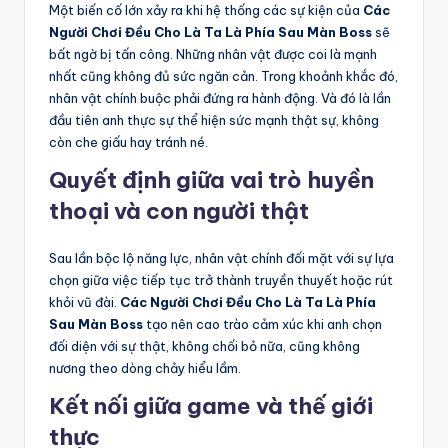
Một biến cố lớn xảy ra khi hệ thống các sự kiện của
Các
Người Chơi Đều Cho Là Ta Là Phía Sau Màn Boss
sẽ
bất ngờ bị tấn công. Những nhân vật được coi là mạnh
nhất cũng không đủ sức ngăn cản. Trong khoảnh khắc đó,
nhân vật chính buộc phải đứng ra hành động. Và đó là lần
đầu tiên anh thực sự thể hiện sức mạnh thật sự, không
còn che giấu hay tránh né.
Quyết định giữa vai trò huyền
thoại và con người thật
Sau lần bộc lộ năng lực, nhân vật chính đối mặt với sự lựa
chọn giữa việc tiếp tục trở thành truyền thuyết hoặc rút
khỏi vũ đài.
Các Người Chơi Đều Cho Là Ta Là Phía
Sau Màn Boss
tạo nên cao trào cảm xúc khi anh chọn
đối diện với sự thật, không chối bỏ nữa, cũng không
nương theo dòng chảy hiểu lầm.
Kết nối giữa game và thế giới
thực