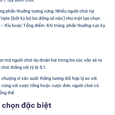
:1, tùy sảnh chơi.
ng phần thưởng tương xứng. Nhiều người chơi tại
riple (bất kỳ bộ ba đồng số nào) như một lựa chọn
 – Xỉu hoặc Tổng điểm. Khi trúng, phần thưởng cực kỳ
ọn mà người chơi dự đoán hai trong ba xúc xắc sẽ ra
hơi thắng với tỷ lệ 5:1.
chuộng vì xác suất thắng tương đối hợp lý so với
ố cùng với cược tổng hoặc cược đơn, người chơi có
ổng thể.
 chọn đặc biệt