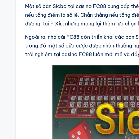
Một số bàn Sicbo tại casino FC88 cung cấp th
nếu tổng điểm là số lẻ, Chẵn thắng nếu tổng đi
đương Tài – Xỉu, nhưng mang lại thêm lựa chọn 
Ngoài ra, nhà cái FC88 còn triển khai các bàn 
trong đó một số cửa cược được nhân thưởng ngẫ
trải nghiệm tại casino FC88 luôn mới mẻ và đầ