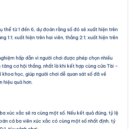
 thể từ 1 đến 6, dự đoán rằng số đó sẽ xuất hiện trên
 1:1; xuất hiện trên hai viên, thắng 2:1; xuất hiện trên
 nghiệm hấp dẫn vì người chơi được phép chọn nhiều
n tăng cơ hội thắng, nhất là khi kết hợp cùng cửa Tài –
í khoa học, giúp người chơi dễ quan sát số đã về
n hiệu quả hơn.
ba xúc xắc sẽ ra cùng một số. Nếu kết quả đúng, tỷ lệ
 đoán cả ba viên xúc xắc có cùng một số nhất định, tỷ