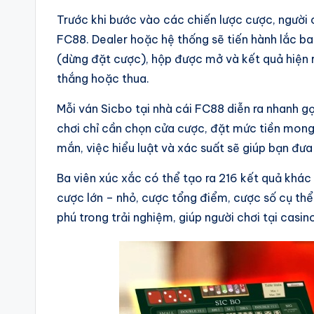
Trước khi bước vào các chiến lược cược, người 
FC88. Dealer hoặc hệ thống sẽ tiến hành lắc ba 
(dừng đặt cược), hộp được mở và kết quả hiện 
thắng hoặc thua.
Mỗi ván Sicbo tại nhà cái FC88 diễn ra nhanh gọ
chơi chỉ cần chọn cửa cược, đặt mức tiền mong
mắn, việc hiểu luật và xác suất sẽ giúp bạn đưa
Ba viên xúc xắc có thể tạo ra 216 kết quả khá
cược lớn – nhỏ, cược tổng điểm, cược số cụ thể
phú trong trải nghiệm, giúp người chơi tại cas