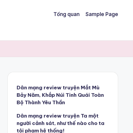
Tổng quan
Sample Page
Dân mạng review truyện Mắt Mù
Bảy Năm, Khắp Núi Tinh Quái Toàn
Bộ Thành Yêu Thần
Dân mạng review truyện Ta một
người cảnh sát, như thế nào cho ta
tội phạm hệ thống!