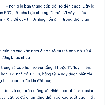
1:1 – nghĩa là bạn thắng gấp đôi số tiền cược. Đây là
n 50%, rất phù hợp cho người mới. Vì vậy, nhiều
– Xỉu để duy trì lợi nhuận ổn định trong thời gian
 của ba xúc xắc nằm ở con số cụ thể nào đó, từ 4
thưởng khác nhau.
 trúng sẽ cao hơn so với tổng 4 hoặc 17. Tuy nhiên,
 hơn. Tại nhà cái FC88, bảng tỷ lệ này được hiển thị
g tính toán trước khi đặt cược.
n tích và dựa trên thống kê. Nhiều cao thủ tại casino
 quy luật, từ đó chọn tổng điểm có xác suất cao nhất