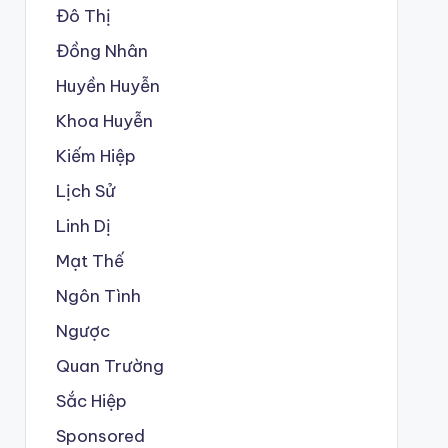
Đô Thị
Đồng Nhân
Huyền Huyễn
Khoa Huyễn
Kiếm Hiệp
Lịch Sử
Linh Dị
Mạt Thế
Ngôn Tình
Ngược
Quan Trường
Sắc Hiệp
Sponsored