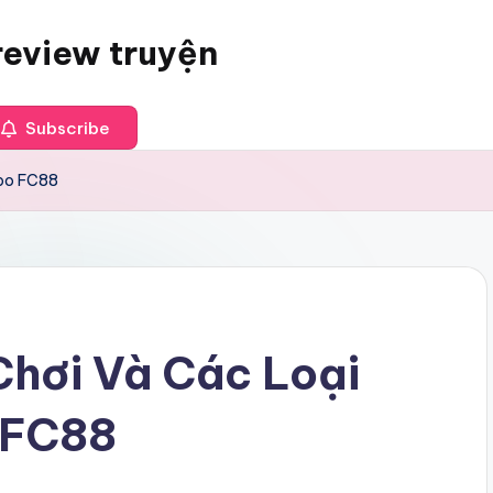
review truyện
Subscribe
cbo FC88
Chơi Và Các Loại
 FC88