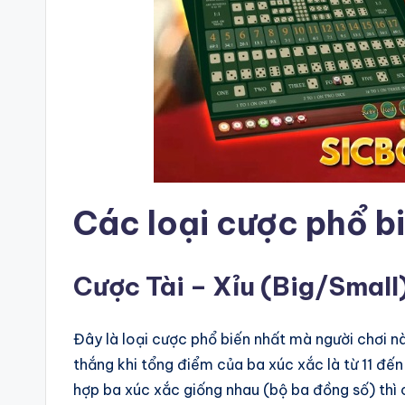
Các loại cược phổ b
Cược Tài – Xỉu (Big/Small
Đây là loại cược phổ biến nhất mà người chơi n
thắng khi tổng điểm của ba xúc xắc là từ 11 đến
hợp ba xúc xắc giống nhau (bộ ba đồng số) thì c