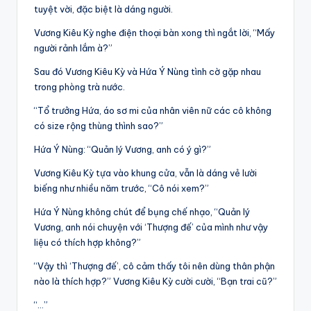
tuyệt vời, đặc biệt là dáng người.
Vương Kiêu Kỳ nghe điện thoại bàn xong thì ngắt lời, “Mấy
người rảnh lắm à?”
Sau đó Vương Kiêu Kỳ và Hứa Ý Nùng tình cờ gặp nhau
trong phòng trà nước.
“Tổ trưởng Hứa, áo sơ mi của nhân viên nữ các cô không
có size rộng thùng thình sao?”
Hứa Ý Nùng: “Quản lý Vương, anh có ý gì?”
Vương Kiêu Kỳ tựa vào khung cửa, vẫn là dáng vẻ lười
biếng như nhiều năm trước, “Cô nói xem?”
Hứa Ý Nùng không chút để bụng chế nhạo, “Quản lý
Vương, anh nói chuyện với ‘Thượng đế’ của mình như vậy
liệu có thích hợp không?”
“Vậy thì ‘Thượng đế’, cô cảm thấy tôi nên dùng thân phận
nào là thích hợp?” Vương Kiêu Kỳ cười cười, “Bạn trai cũ?”
“…”