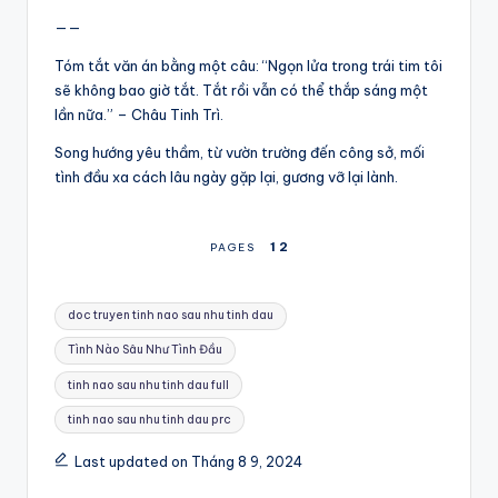
——
Tóm tắt văn án bằng một câu: “Ngọn lửa trong trái tim tôi
sẽ không bao giờ tắt. Tắt rồi vẫn có thể thắp sáng một
lần nữa.” – Châu Tinh Trì.
Song hướng yêu thầm, từ vườn trường đến công sở, mối
tình đầu xa cách lâu ngày gặp lại, gương vỡ lại lành.
1
2
PAGES
Tags:
doc truyen tinh nao sau nhu tinh dau
Tình Nào Sâu Như Tình Đầu
tinh nao sau nhu tinh dau full
tinh nao sau nhu tinh dau prc
Last updated on Tháng 8 9, 2024