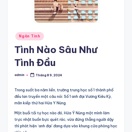
Posted
Ngôn Tình
in
Tình Nào Sâu Như
Tình Đầu
admin
Tháng 8 9, 2024
Posted
by
Trong suốt ba năm liền, trường trung học số 1 thành phố
đều lan truyền một câu nói: Số 1 anh đại Vương Kiêu Kỳ,
mãn kiếp thứ hai Hứa Y Nùng.
Một buổi tối tự học nào đó, Hứa Ý Nùng một mình làm
trực nhật buồn bực quét rác, vừa đứng thẳng người dậy
thì phát hiện ‘anh đại’ đang dựa vào khung cửa phòng học