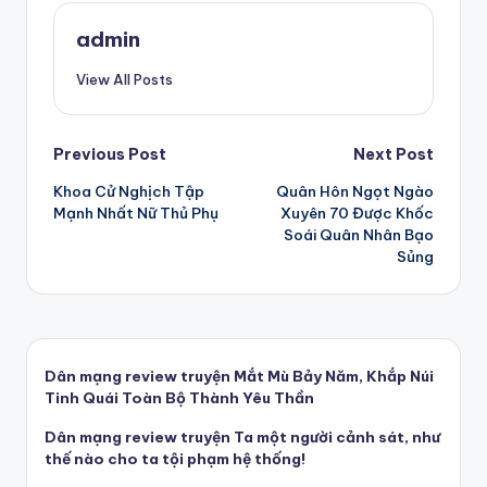
admin
View All Posts
Post
Previous Post
Next Post
Khoa Cử Nghịch Tập
Quân Hôn Ngọt Ngào
navigation
Mạnh Nhất Nữ Thủ Phụ
Xuyên 70 Được Khốc
Soái Quân Nhân Bạo
Sủng
Dân mạng review truyện Mắt Mù Bảy Năm, Khắp Núi
Tinh Quái Toàn Bộ Thành Yêu Thần
Dân mạng review truyện Ta một người cảnh sát, như
thế nào cho ta tội phạm hệ thống!