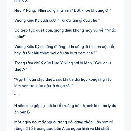
nhìn cô.
Hứa Ý Nùng: “Nhìn cái gì mà nhìn? Bớt khoe khoang đi.”
Vương Kiêu Kỳ cười cười, “Tôi đã làm gì đâu chứ.”
Cô tiếp tục quét dọn, giọng điệu không mấy vui vẻ, “Nhấc
chân!”.
Vương Kiêu Kỳ nhường đường, “Thi cũng lỡ thi hơn cậu rồi,
hay là tôi chịu thiệt mời cậu ăn bữa cơm nhé?”
Trọng tâm chú ý của Hứa Ý Nùng hơi bị lệch, “Cậu chịu
thiệt?”
“Vậy thì cậu chịu thiệt, sau khi thi đại học xong nhận tôi
làm bạn trai của cậu là được rồi.”
“…”
N năm sau gặp lại, cô là tổ trưởng bên A, anh là quản lý dự
án bên B.
Một ngày nọ, mấy người trong đội đang thảo luận rôm rả
rằng nữ tổ trưởng của bên A có ngoại hình và khí chất