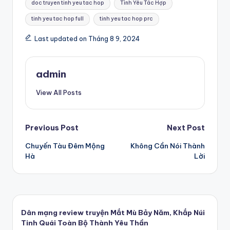
doc truyen tinh yeu tac hop
Tình Yêu Tác Hợp
tinh yeu tac hop full
tinh yeu tac hop prc
Last updated on Tháng 8 9, 2024
admin
View All Posts
Post
Previous Post
Next Post
Chuyến Tàu Đêm Mộng
Không Cần Nói Thành
navigation
Hà
Lời
Dân mạng review truyện Mắt Mù Bảy Năm, Khắp Núi
Tinh Quái Toàn Bộ Thành Yêu Thần