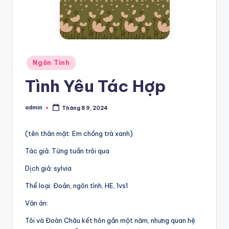
Posted
Ngôn Tình
in
Tình Yêu Tác Hợp
admin
Tháng 8 9, 2024
Posted
by
(tên thân mật: Em chồng trà xanh)
Tác giả: Từng tuần trôi qua
Dịch giả: sylvia
Thể loại: Đoản, ngôn tình, HE, 1vs1
Văn án:
Tôi và Đoàn Châu kết hôn gần một năm, nhưng quan hệ