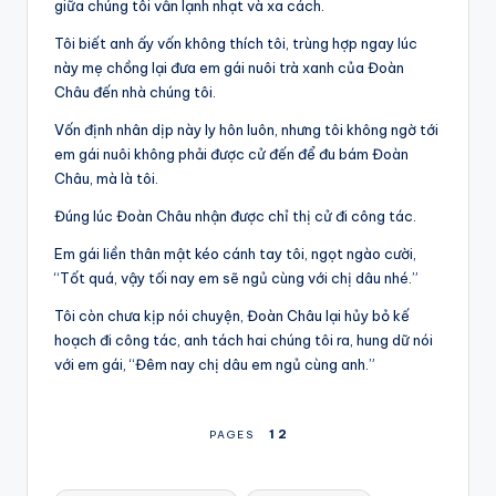
giữa chúng tôi vẫn lạnh nhạt và xa cách.
Tôi biết anh ấy vốn không thích tôi, trùng hợp ngay lúc
này mẹ chồng lại đưa em gái nuôi trà xanh của Đoàn
Châu đến nhà chúng tôi.
Vốn định nhân dịp này ly hôn luôn, nhưng tôi không ngờ tới
em gái nuôi không phải được cử đến để đu bám Đoàn
Châu, mà là tôi.
Đúng lúc Đoàn Châu nhận được chỉ thị cử đi công tác.
Em gái liền thân mật kéo cánh tay tôi, ngọt ngào cười,
“Tốt quá, vậy tối nay em sẽ ngủ cùng với chị dâu nhé.”
Tôi còn chưa kịp nói chuyện, Đoàn Châu lại hủy bỏ kế
hoạch đi công tác, anh tách hai chúng tôi ra, hung dữ nói
với em gái, “Đêm nay chị dâu em ngủ cùng anh.”
1
2
PAGES
Tags: