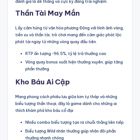
đánh giá là dễ thắng và cực kỳ đáng trải nghiệm.
Thần Tài May Mắn
Lấy cảm hứng từ văn hóa phương Đông với hình ảnh vàng,
tiền xu và thần tài, trò chơi mang đến cảm giác phát lộc
phát tài ngay từ những vòng quay đầu tiên.
RTP ấn tượng ~96.5%, tỷ lệ trả thưởng cao
Vòng quay bonus xuất hiện thường xuyên, giúp tăng
phần thưởng
Kho Báu Ai Cập
Mang phong cách phiêu lưu giữa kim tự tháp và những
biểu tượng thần thoại, đây là game dành cho những ai
thích khám phá kho báu cổ đại.
Nhiều combo biểu tượng tạo ra chuỗi thắng liên tiếp
Biểu tượng Wild nhân thưởng giúp nhân đôi phần
thưởng nhanh chóng