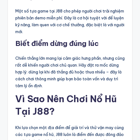
Một số tựa game tại J88 cho phép người chơi trải nghiệm
phiên bản demo miễn phí. Đây là cơ hội tuyệt vời để luyện
kỹ năng, làm quen với cơ chế thưởng, đặc biệt là với người
mới.
Biết điểm dừng đúng lúc
Chiến thắng lớn mang lại cảm giác hưng phấn, nhưng cũng
rất dễ khiến người chơi chủ quan. Hãy đặt ra mốc dừng
hợp lý: dừng lại khi đã thắng đủ hoặc thua nhiều – đây là
cách chơi thông minh giúp bạn bảo toàn vốn và duy trì
tâm lý ổn định.
Vì Sao Nên Chơi Nổ Hũ
Tại J88?
Khi lựa chọn một địa điểm để giải trí và thử vận may cùng
các tựa game nổ hũ, J88 luôn là điểm đến được đông đảo