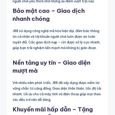
người chơi yêu thích nhờ những ưu điểm vượt trội sau:
Bảo mật cao – Giao dịch
nhanh chóng
J88 sử dụng công nghệ mã hóa hiện đại, đảm bảo thông
tin cá nhân và tài khoản người chơi luôn được an toàn
tuyệt đối. Các giao dịch nạp – rút được xử lý cực nhanh,
giúp bạn trải nghiệm liền mạch mà không bị gián đoạn.
Nền tảng uy tín – Giao diện
mượt mà
Với nhiều năm phát triển, J88 đã xây dựng được niềm tin
vững chắc từ cộng đồng. Giao diện thân thiện, tốc độ tải
nhanh, tối ưu cho cả máy tính và điện thoại giúp mọi thao
tác đều trở nên dễ dàng.
Khuyến mãi hấp dẫn – Tặng