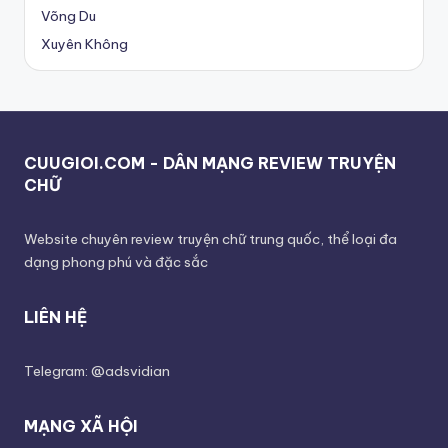
Võng Du
Xuyên Không
CUUGIOI.COM - DÂN MẠNG REVIEW TRUYỆN
CHỮ
Website chuyên review truyện chữ trung quốc, thể loại đa
dạng phong phú và đặc sắc
LIÊN HỆ
Telegram: @adsvidian
MẠNG XÃ HỘI