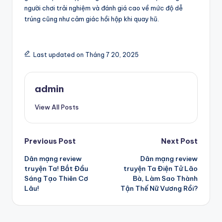
người chơi trải nghiệm và đánh giá cao về mức độ dễ
trúng cũng như cảm giác hồi hộp khi quay hũ.
Last updated on Tháng 7 20, 2025
admin
View All Posts
Post
Previous Post
Next Post
Dân mạng review
Dân mạng review
navigation
truyện Ta! Bắt Đầu
truyện Ta Điện Tử Lão
Sáng Tạo Thiên Cơ
Bà, Làm Sao Thành
Lâu!
Tận Thế Nữ Vương Rồi?