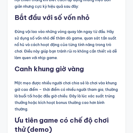
giản nhưng cực kỳ hiệu quả sau đây:
Bắt đầu với số vốn nhỏ
Đừng vội lao vào những vòng quay lớn ngay từ đầu. Hãy
sử dụng số vốn nhỏ để thăm dò game, quan sát tần suất
nổ hũ và cách hoạt động của từng tính năng trong trò
chơi. Điều này giúp bạn tránh rủi ro không cần thiết và dễ
làm quen với nhịp game.
Canh khung giờ vàng
Một mẹo được nhiều người chơi chia sẻ là chơi vào khung
giờ cao điểm – thời điểm có nhiều người tham gia, thường
là buổi tối hoặc đầu giờ chiều. Đây là lúc xác suất trúng
thưởng hoặc kích hoạt bonus thường cao hơn bình
thường.
Ưu tiên game có chế độ chơi
thử (demo)