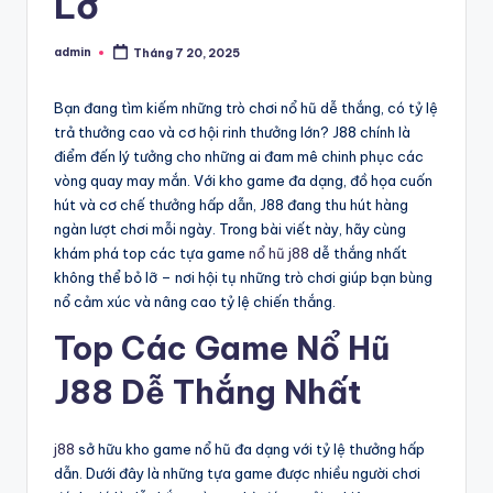
Lỡ
admin
Tháng 7 20, 2025
Posted
by
Bạn đang tìm kiếm những trò chơi nổ hũ dễ thắng, có tỷ lệ
trả thưởng cao và cơ hội rinh thưởng lớn? J88 chính là
điểm đến lý tưởng cho những ai đam mê chinh phục các
vòng quay may mắn. Với kho game đa dạng, đồ họa cuốn
hút và cơ chế thưởng hấp dẫn, J88 đang thu hút hàng
ngàn lượt chơi mỗi ngày. Trong bài viết này, hãy cùng
khám phá top các tựa game
nổ hũ j88
dễ thắng nhất
không thể bỏ lỡ – nơi hội tụ những trò chơi giúp bạn bùng
nổ cảm xúc và nâng cao tỷ lệ chiến thắng.
Top Các Game Nổ Hũ
J88 Dễ Thắng Nhất
j88
sở hữu kho game nổ hũ đa dạng với tỷ lệ thưởng hấp
dẫn. Dưới đây là những tựa game được nhiều người chơi