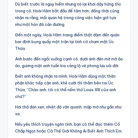
Dù biết trước là nguy hiểm nhưng nó lại khơi dậy hứng thú
trong cô, Hoài Hâm bắt đầu để tâm hơn, đồng thời cũng
nhận ra rằng, mối quan hệ trong công việc hiện giờ tựa
như một hòn đá cản đường.
Đến một ngày, Hoài Hâm trang điểm thật đậm đến quán
bar định bụng quẩy một trận lại tình cờ chạm mặt Úc
Thừa.
Anh bước đến ngồi xuống cạnh cô, dưới ánh đèn mờ mờ ảo
ảo, gương mặt anh tuấn kia càng lộ vẻ phong lưu sỏi đời.
Biết anh không nhận ra mình, Hoài Hâm dùng một thân
phận khác tiếp cận anh, khẽ cười thì thầm bên tai Úc
Thừa, “Chào anh, tôi có thể nếm thử Louis XIII của anh
chứ?”
Hơi thở đan xen, nhiệt độ vờn quanh, mập mờ như gần như
xa.
Nếu yêu thích truyện ngôn tình, bạn có thể đọc thêm Cố
Chấp Ngọt hoặc Cả Thế Giới Không Ai Biết Anh Thích Em.