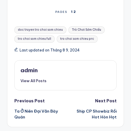
1
2
PAGES
Tags:
doc truyen tro choi som chieu
Trò Chơi Sớm Chiều
tro choi som chieu full
tro choi som chieu prc
Last updated on Tháng 8 9, 2024
admin
View All Posts
Post
Previous Post
Next Post
Ta Ở Niên Đại Văn Bày
Ship CP Showbiz Rồi
navigation
Quán
Hot Hòn Họt