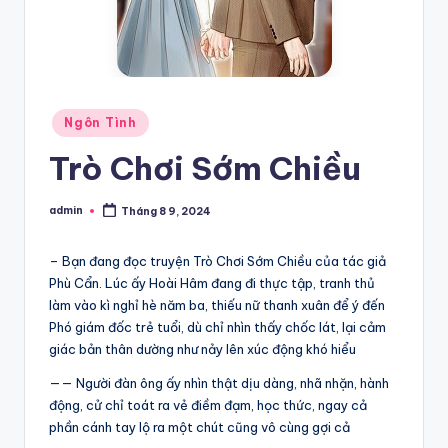
Posted
Ngôn Tình
in
Trò Chơi Sớm Chiều
admin
Tháng 8 9, 2024
Posted
by
– Bạn đang đọc truyện Trò Chơi Sớm Chiều của tác giả
Phù Cẩn. Lúc ấy Hoài Hâm đang đi thực tập, tranh thủ
làm vào kì nghỉ hè năm ba, thiếu nữ thanh xuân để ý đến
Phó giám đốc trẻ tuổi, dù chỉ nhìn thấy chốc lát, lại cảm
giác bản thân dường như nảy lên xúc động khó hiểu
—— Người đàn ông ấy nhìn thật dịu dàng, nhã nhặn, hành
động, cử chỉ toát ra vẻ điềm đạm, học thức, ngay cả
phần cánh tay lộ ra một chút cũng vô cùng gợi cả