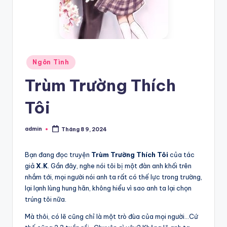
Posted
Ngôn Tình
in
Trùm Trường Thích
Tôi
admin
Tháng 8 9, 2024
Posted
by
Bạn đang đọc truyện
Trùm Trường Thích Tôi
của tác
giả
X.K
. Gần đây, nghe nói tôi bị một đàn anh khối trên
nhắm tới, mọi người nói anh ta rất có thế lực trong trường,
lại lạnh lùng hung hãn, không hiểu vì sao anh ta lại chọn
trúng tôi nữa.
Mà thôi, có lẽ cũng chỉ là một trò đùa của mọi người…Cứ