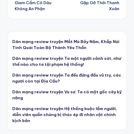
Giam Cầm Cô Dâu
Gặp Gỡ Thời Thanh
navigation
Không An Phận
Xuân
Dân mạng review truyện Mắt Mù Bảy Năm, Khắp Núi
Tinh Quái Toàn Bộ Thành Yêu Thần
Dân mạng review truyện Ta một người cảnh sát, như
thế nào cho ta tội phạm hệ thống!
Dân mạng review truyện Ta đều đứng đầu vũ trụ, các
ngươi còn tại Địa Cầu?
Dân mạng review truyện Vu sư: Ta có một gốc cây kỹ
năng
Dân mạng review truyện Hệ thống buộc lầm người,
diễn viên quần chúng bị thúc ép đi nhân vật chính
kịch bản