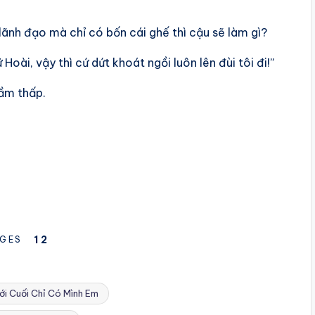
 lãnh đạo mà chỉ có bốn cái ghế thì cậu sẽ làm gì?
oài, vậy thì cứ dứt khoát ngồi luôn lên đùi tôi đi!”
rầm thấp.
1
2
GES
ới Cuối Chỉ Có Mình Em