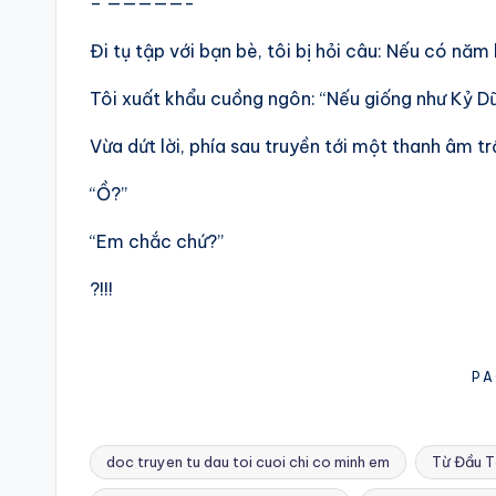
– —————-
Đi tụ tập với bạn bè, tôi bị hỏi câu: Nếu có năm
Tôi xuất khẩu cuồng ngôn: “Nếu giống như Kỷ Dữ H
Vừa dứt lời, phía sau truyền tới một thanh âm t
“Ồ?”
“Em chắc chứ?”
?!!!
PA
doc truyen tu dau toi cuoi chi co minh em
Từ Đầu T