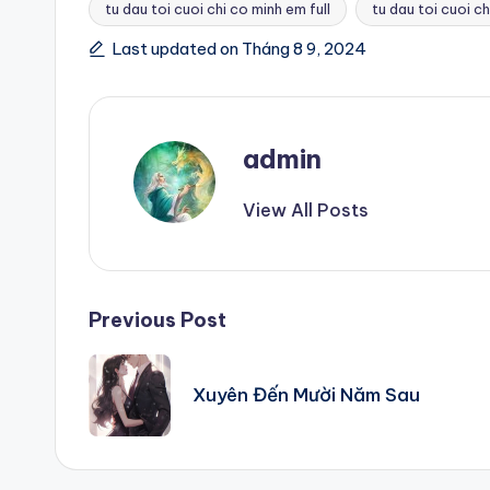
tu dau toi cuoi chi co minh em full
tu dau toi cuoi c
Tags:
Last updated on Tháng 8 9, 2024
admin
View All Posts
Post
Previous Post
navigation
Xuyên Đến Mười Năm Sau