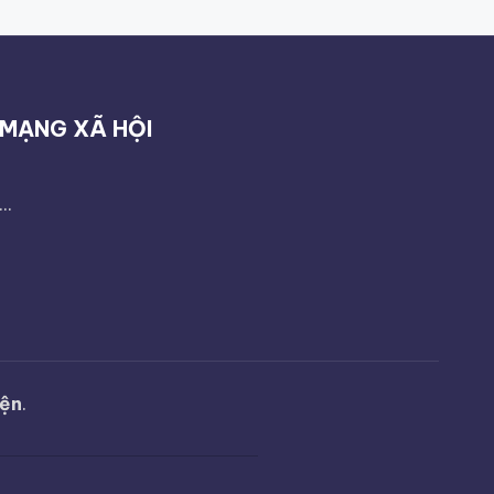
MẠNG XÃ HỘI
...
yện
.