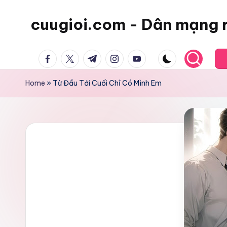
cuugioi.com - Dân mạng 
facebook.com
twitter.com
t.me
instagram.com
youtube.com
Home
»
Từ Đầu Tới Cuối Chỉ Có Mình Em