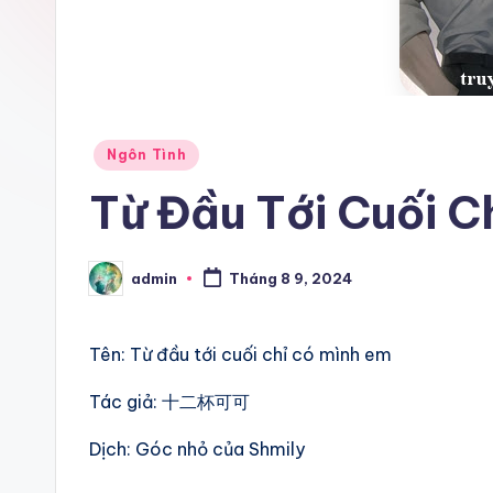
Posted
Ngôn Tình
in
Từ Đầu Tới Cuối C
admin
Tháng 8 9, 2024
Posted
by
Tên: Từ đầu tới cuối chỉ có mình em
Tác giả: 十二杯可可​
Dịch: Góc nhỏ của Shmily